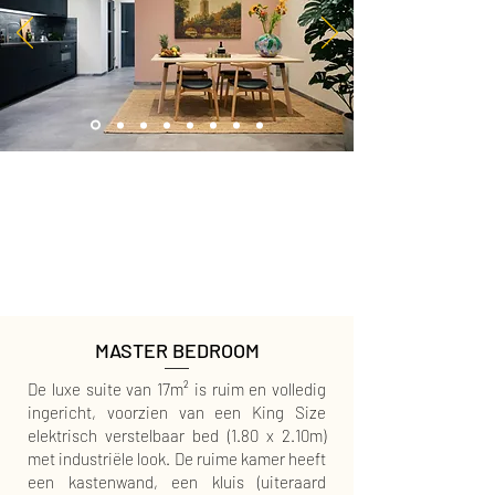
Complete open designkeuken
ILLY Francis Francis X7.1 met koffiecups
Biologische Clipper-thee
Savon de Marseille handzeep
MASTER BEDROOM
De luxe suite van 17m² is ruim en volledig
ingericht, voorzien van een King Size
elektrisch verstelbaar bed (1.80 x 2.10m)
met industriële look. De ruime kamer heeft
een kastenwand, een kluis (uiteraard