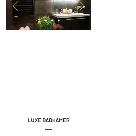
Ligbad
Regendouche
Föhn
Luxe badjassen en badlinnen
Savon de Marseille handzeep
LUXE BADKAMER