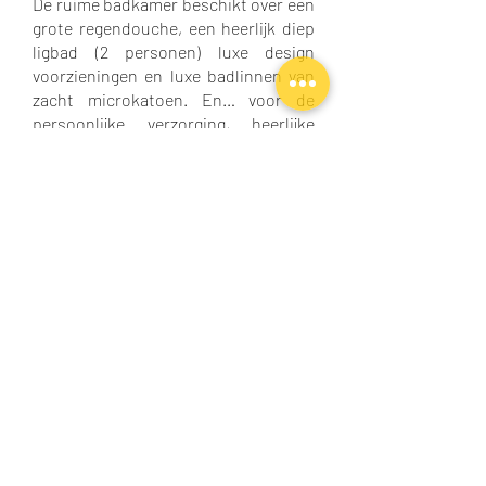
De ruime badkamer beschikt over een
grote regendouche, een heerlijk diep
ligbad (2 personen) luxe design
voorzieningen en luxe badlinnen van
zacht microkatoen. En… voor de
persoonlijke verzorging, heerlijke
wellness producten.
CONTACT
LOFT 188 Luxury Apartment Hotel
Oudegracht 188 aan de werf
3511 AL Utrecht
T:
+31(0) 6 30050949
E:
Welkom@loft188.nl
W:
WhatsApp