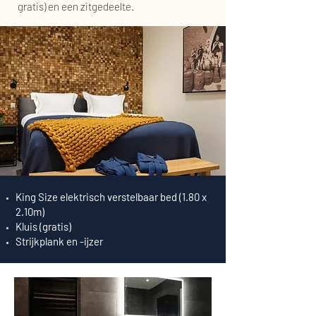
gratis) en een zitgedeelte.
King Size elektrisch verstelbaar bed (1.80 x
2.10m)
Kluis (gratis)
Strijkplank en -ijzer